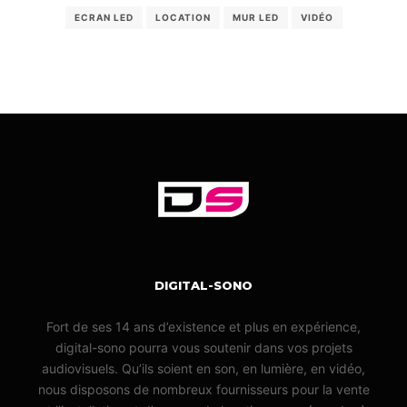
ECRAN LED
LOCATION
MUR LED
VIDÉO
DIGITAL-SONO
Fort de ses 14 ans d’existence et plus en expérience,
digital-sono pourra vous soutenir dans vos projets
audiovisuels. Qu’ils soient en son, en lumière, en vidéo,
nous disposons de nombreux fournisseurs pour la vente